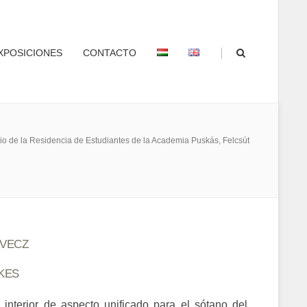
|
XPOSICIONES
CONTACTO
cio de la Residencia de Estudiantes de la Academia Puskás, Felcsút
VECZ
KES
interior de aspecto unificado para el sótano del