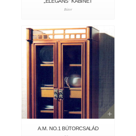
„ELEGÁNS” KABINET
Bútor
A.M. NO.1 BÚTORCSALÁD