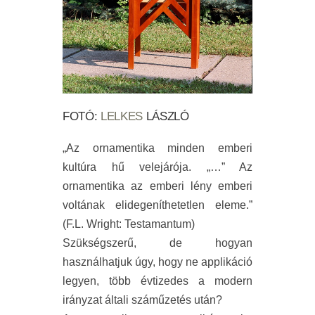
FOTÓ:
LELKES
LÁSZLÓ
„Az ornamentika minden emberi
kultúra hű velejárója. „…” Az
ornamentika az emberi lény emberi
voltának elidegeníthetetlen eleme.”
(F.L. Wright: Testamantum)
Szükségszerű, de hogyan
használhatjuk úgy, hogy ne applikáció
legyen, több évtizedes a modern
irányzat általi száműzetés után?